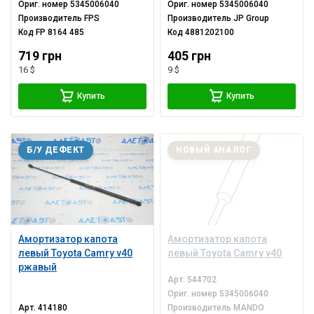
Ориг. номер
5345006040
Ориг. номер
5345006040
Производитель
FPS
Производитель
JP Group
Код
FP 8164 485
Код
4881202100
719 грн
405 грн
16 $
9 $
Купить
Купить
Б/У ДЕФЕКТ
НОВЫЙ АНАЛОГ
Амортизатор капота
Амортизатор капота
левый Toyota Camry v40
левый Toyota Camry v40
ржавый
Арт.
544702
Ориг. номер
5345006040
Арт.
414180
Производитель
MANDO