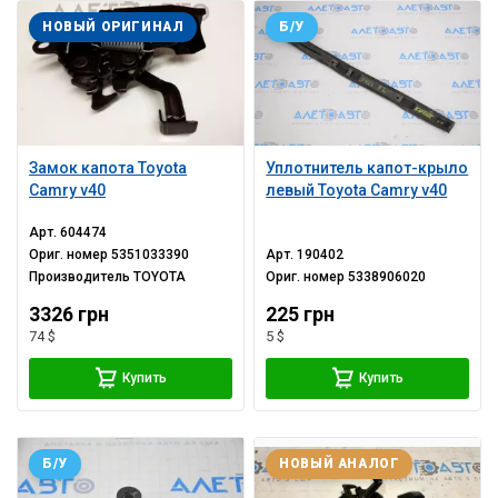
НОВЫЙ ОРИГИНАЛ
Б/У
Замок капота Toyota
Уплотнитель капот-крыло
Camry v40
левый Toyota Camry v40
Арт.
604474
Ориг. номер
5351033390
Арт.
190402
Производитель
TOYOTA
Ориг. номер
5338906020
3326 грн
225 грн
74 $
5 $
Купить
Купить
Б/У
НОВЫЙ АНАЛОГ