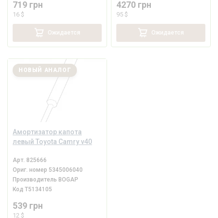
719 грн
4270 грн
16 $
95 $
Ожидается
Ожидается
НОВЫЙ АНАЛОГ
Амортизатор капота
левый Toyota Camry v40
Арт.
825666
Ориг. номер
5345006040
Производитель
BOGAP
Код
T5134105
539 грн
12 $