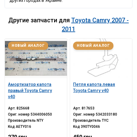
других городах в Украине.
Другие запчасти для
Toyota Camry 2007 -
2011
НОВЫЙ АНАЛОГ
НОВЫЙ АНАЛОГ
Амортизатор капота
Петля капота левая
правый Toyota Camry
Toyota Camry v40
v40
Арт.
825668
Арт.
817653
Ориг. номер
5344006050
Ориг. номер
5342033180
Производитель
NTY
Производитель
TYC
Код
AETY016
Код
390TY0046