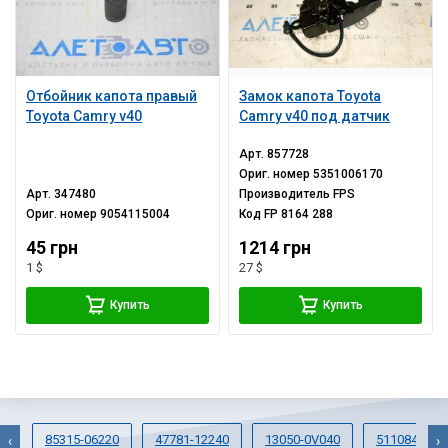
Отбойник капота правый
Замок капота Toyota
Toyota Camry v40
Camry v40 под датчик
Арт.
857728
Ориг. номер
5351006170
Арт.
347480
Производитель
FPS
Ориг. номер
9054115004
Код
FP 8164 288
45 грн
1214 грн
1 $
27 $
Купить
Купить
85315-06220
47781-12240
13050-0V040
5110842020
‹
›