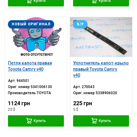
Купить
Купить
НОВЫЙ ОРИГИНАЛ
Б/У
Петля капота правая
Уплотнитель капот-крыло
Toyota Camry v40
правый Toyota Camry
v40
Арт.
944501
Ориг. номер
5341006130
Арт.
270043
Производитель
TOYOTA
Ориг. номер
5338906020
1124 грн
225 грн
25 $
5 $
Купить
Купить