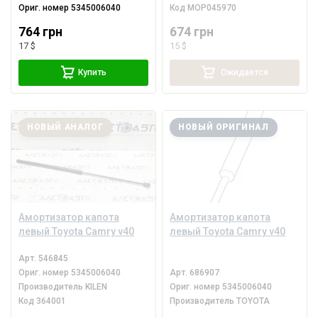
Ориг. номер
5345006040
Код
MOP045970
764 грн
674 грн
17 $
15 $
Купить
Ожидается
НОВЫЙ АНАЛОГ
НОВЫЙ ОРИГИНАЛ
Амортизатор капота
Амортизатор капота
левый Toyota Camry v40
левый Toyota Camry v40
Арт.
546845
Ориг. номер
5345006040
Арт.
686907
Производитель
KILEN
Ориг. номер
5345006040
Код
364001
Производитель
TOYOTA